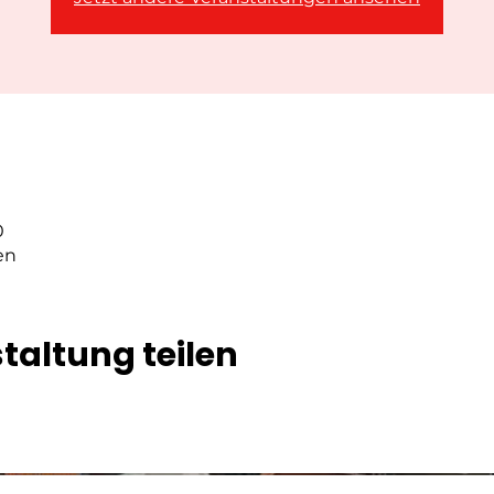
0
en
taltung teilen